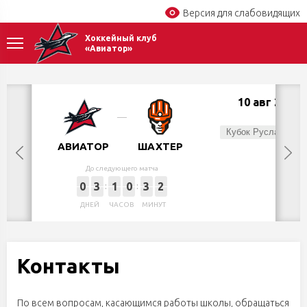
Версия для слабовидящих
Хоккейный клуб
«Авиатор»
10 авг 2026
Пн,
Кубок Руслана Салея
АВИАТОР
ШАХТЕР
До следующего матча
0
3
1
0
3
2
ДНЕЙ
ЧАСОВ
МИНУТ
Контакты
По всем вопросам, касающимся работы школы, обращаться