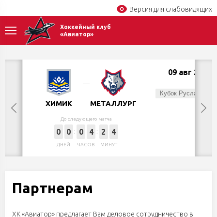
Версия для слабовидящих
Хоккейный клуб
«Авиатор»
09 авг 2026
Вс,
Кубок Руслана Салея
ХИМИК
МЕТАЛЛУРГ
До следующего матча
0
0
0
4
2
4
ДНЕЙ
ЧАСОВ
МИНУТ
Партнерам
ХК «Авиатор» предлагает Вам деловое сотрудничество в