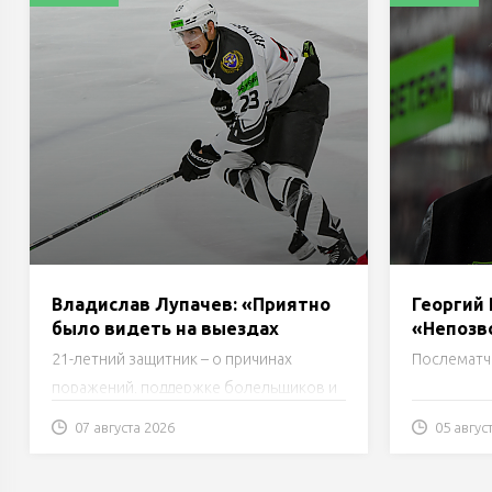
Владислав Лупачев: «Приятно
Георгий 
было видеть на выездах
«Непозв
полный сектор»
21-летний защитник – о причинах
Послематч
поражений, поддержке болельщиков и
предстоящем матче.
07 августа 2026
05 авгус