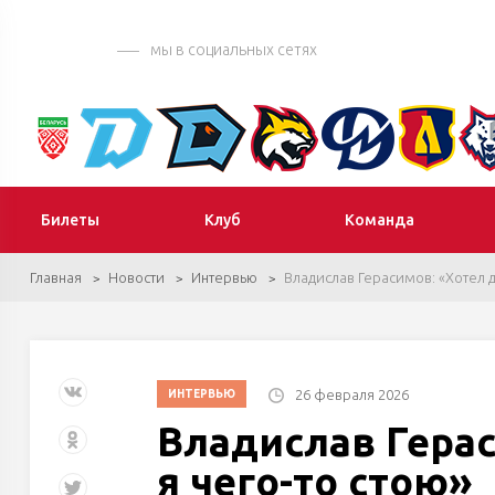
мы в социальных сетях
Билеты
Клуб
Команда
Главная
Новости
Интервью
Владислав Герасимов: «Хотел до
26 февраля 2026
ИНТЕРВЬЮ
Владислав Герас
я чего-то стою»