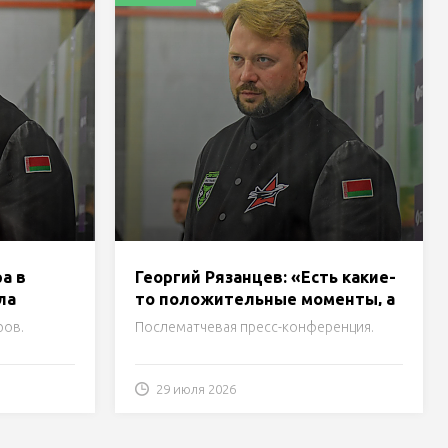
а в
Георгий Рязанцев: «Есть какие-
ла
то положительные моменты, а
есть и то, что нужно
ров.
Послематчевая пресс-конференция.
ством,
дорабатывать»
 с
29 июля 2026