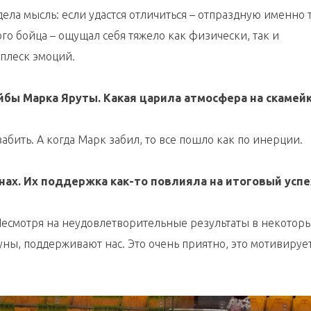
дела мысль: если удастся отличиться – отпраздную именно т
о бойца – ощущал себя тяжело как физически, так и
плеск эмоций.
йбы Марка Яруты. Какая царила атмосфера на скамей
забить. А когда Марк забил, то все пошло как по инерции.
нах. Их поддержка как-то повлияла на итоговый успе
Несмотря на неудовлетворительные результаты в некотор
уны, поддерживают нас. Это очень приятно, это мотивирует