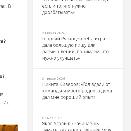
есть и то, что нужно
ак. В
дорабатывать»
23 июля 2026
Георгий Рязанцев: «Эта игра
ке?
дала большую пищу для
размышлений, понимаем, что
нужно улучшать»
х?
21 июля 2026
Никита Киверов: «Год вдали от
команды и моего родного дома
ых
дал мне хороший опыт»
. Их
07 мая 2026
Яков Усович: «Начинаешь
думать, как ответственнее себя