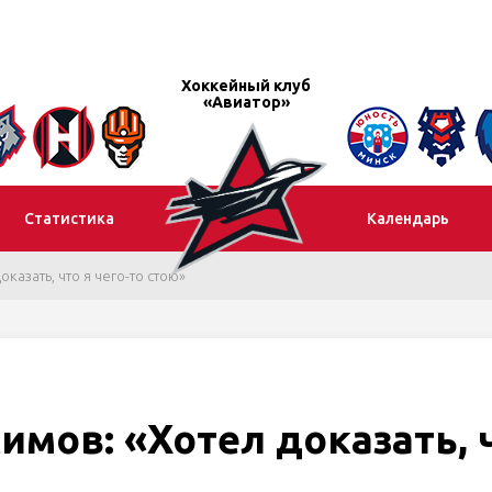
Хоккейный клуб
«Авиатор»
Статистика
Календарь
казать, что я чего-то стою»
имов: «Хотел доказать, 