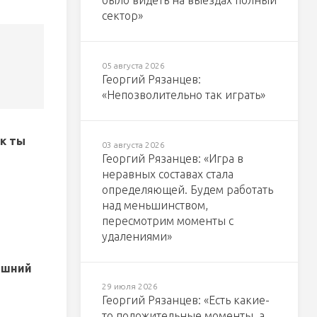
было видеть на выездах полный
сектор»
05 августа 2026
Георгий Рязанцев:
«Непозволительно так играть»
к ты
03 августа 2026
Георгий Рязанцев: «Игра в
неравных составах стала
определяющей. Будем работать
над меньшинством,
пересмотрим моменты с
удалениями»
ешний
29 июля 2026
Георгий Рязанцев: «Есть какие-
то положительные моменты, а