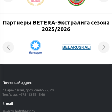
Партнеры BETERA-Экстралига сезона
2025/2026
Почтовый адрес:
г. Барановичи, пр-т Советский, 20
Тел./факс: +375 163 58 15 60
E-mail
severny_led@
brest.by