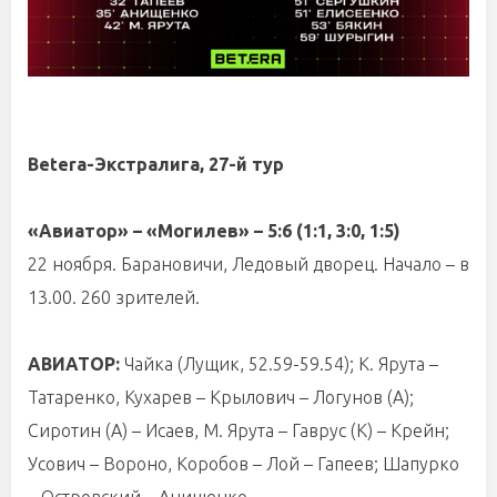
Betera-Экстралига, 27-й тур
«Авиатор» – «Могилев» – 5:6 (1:1, 3:0, 1:5)
22 ноября. Барановичи, Ледовый дворец. Начало – в
13.00. 260 зрителей.
АВИАТОР:
Чайка (Лущик, 52.59-59.54); К. Ярута –
Татаренко, Кухарев – Крылович – Логунов (А);
Сиротин (А) – Исаев, М. Ярута – Гаврус (К) – Крейн;
Усович – Вороно, Коробов – Лой – Гапеев; Шапурко
– Островский – Анищенко.