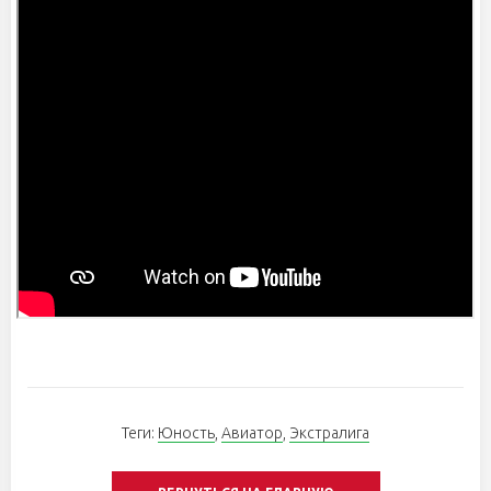
Теги:
Юность
,
Авиатор
,
Экстралига