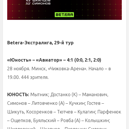
Betera-Экстралига, 29-й тур
«Юность» – «Авиатор» – 4:1 (0:0, 2:1, 2:0)
28 ноября. Минск, «Чижовка-Арена». Начало – в
19.00. 444 зрителя.
ЮНОСТЬ:
Мытник; Достанко (К) – Маманович,
Симонов – Литовченко (А) – Кучкин; Гостев –
Шикуть, Косоренков – Тютчев – Кулагин; Парфенюк
– Ощепков, Буяльский – Ровба (А) – Колышкин;
Шидловский – Шкапцов – Павленко; Сидорук,